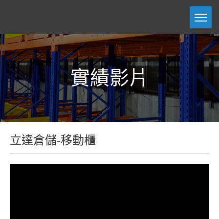
實績影片
立達倉儲-移動櫃