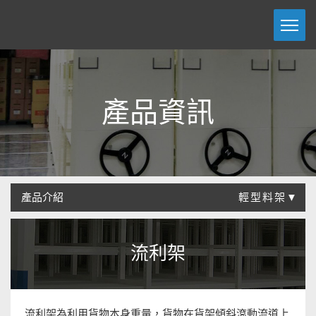
產品資訊
產品介紹
輕型料架▼
流利架
流利架為利用貨物本身重量，貨物在貨架傾斜滾動流道上